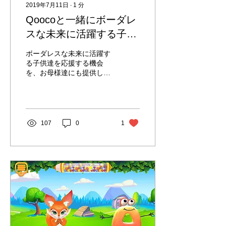
2019年7月11日
∙
1
分
Qoocoと一緒にボーダレ
スな未来に活躍する子供
達を応援しながら、自分
ボーダレスな未来に活躍す
自身も輝きたいお母様
る子供達を応援する機会
を、お母様達にも提供して
達、全国から募集してい
まいります! キューコをお
ます！
住みの地域で紹介してくだ
さるアンバサダー、又、キ
ューコを使用してお家でホ
ームスクールを運営したい
107
0
1
お母様コーチを募集してお
ります。...