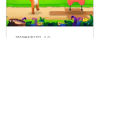
2019年6月13日
∙
1
分
トーキング・ペッツのジ
ュニア版ーキューコ・キ
ッズ近々発売！
近日発売予定! キューコ・
キッズ
153
0
3