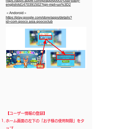
https://apps.apple.com/jp/app/qooco-club-baby-
english/id1470391502?ign-mpt=uo%3D2
＜Andoroid＞
https://play.google.com/store/apps/details?
id=com.qooco.asia.qoococlub​
STEP２. ユーザー情報の登録・変更
​【ユーザー情報の登録】
ホーム画面の左下の「お子様の使用制限」をタ
ップ