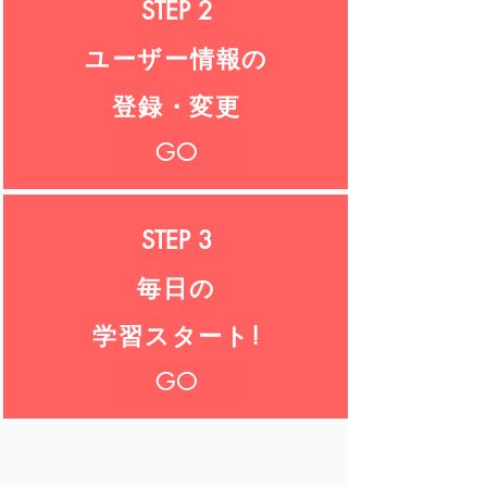
STEP 2​
ユーザー情報の
登録・変更
GO
STEP 3
​毎日の
学習スタート!
GO