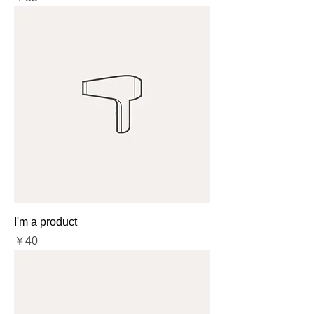
I'm a product
価格
￥40