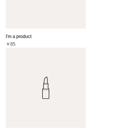
I'm a product
価格
￥85