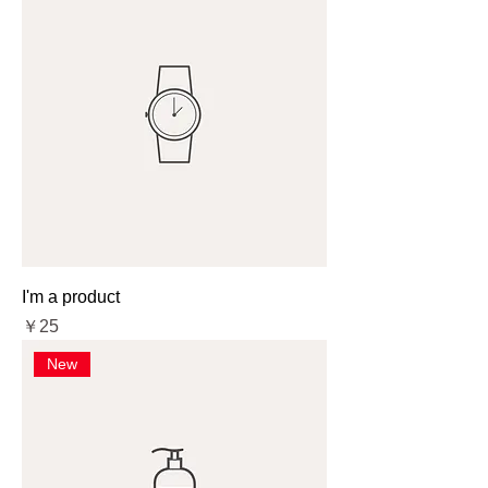
I'm a product
価格
￥25
New