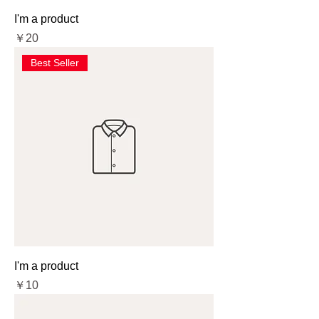
I'm a product
価格
￥20
Best Seller
I'm a product
価格
￥10