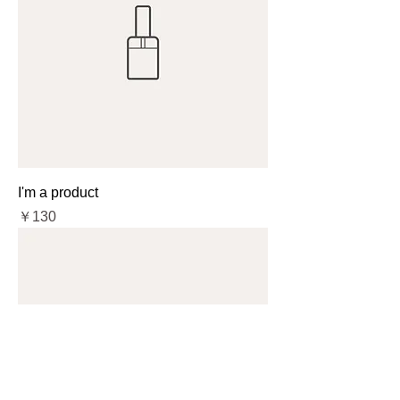
I'm a product
価格
￥130