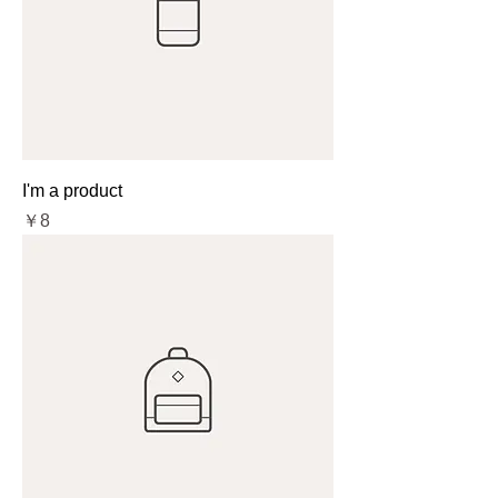
I'm a product
価格
￥8