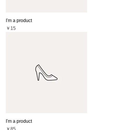
I'm a product
価格
￥15
I'm a product
価格
￥85