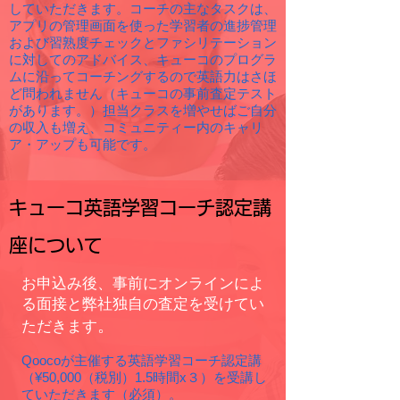
していただきます。コーチの主なタスクは、
アプリの管理画面を使った学習者の進捗管理
および習熟度チェックとファシリテーション
に対してのアドバイス、キューコのプログラ
ムに沿ってコーチングするので英語力はさほ
ど問われません（キューコの事前査定テスト
があります。）担当クラスを増やせばご自分
の収入も増え、コミュニティー内のキャリ
ア・アップも可能です。
​キューコ英語学習コーチ認定講
座について
​お申込み後、事前にオンラインによ
る面接と弊社独自の査定を受けてい
。
ただきます
Qoocoが主催する英語学習コーチ認定講
（¥50,000（税別）1.5時間x３）を受講し
ていただきます（必須）。