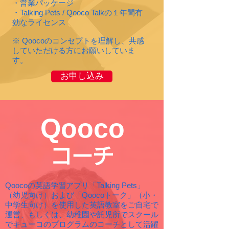
・営業パッケージ
・Talking Pets / Qooco Talkの１年間有
効なライセンス
※ Qoocoのコンセプトを理解し、共感
していただける方にお願いしていま
す。
お申し込み
Qooco
コーチ
Qoocoの英語学習アプリ「Talking Pets」
（幼児向け）および「Qoocoトーク」（小・
中学生向け）を使用した英語教室をご自宅で
運営、もしくは、幼稚園や託児所でスクール
でキューコのプログラムのコーチとして活躍