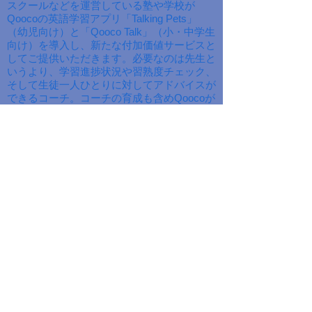
スクールなどを運営している塾や学校が
Qoocoの英語学習アプリ「Talking Pets」
（幼児向け）と「Qooco Talk」（小・中学生
向け）を導入し、新たな付加価値サービスと
してご提供いただきます。必要なのは先生と
いうより、学習進捗状況や習熟度チェック、
そして生徒一人ひとりに対してアドバイスが
できるコーチ。コーチの育成も含めQoocoが
サポートします。
​パートナー向けキューコ英語学
習コーチ認定講座について
Qoocoが主催する英語学習コーチ認定講
座（¥50,000
（税別）1.5時間x３/人-人数により金額
応相談）を受講していただきます（必
須）。
※この認定講座はQoocoのコンセプトを
理解すると同時に、アプリの操作方法お
よび管理者画面を使っての学習進捗のフ